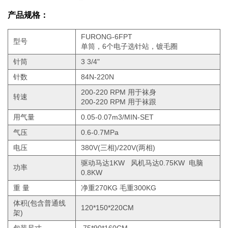
产品规格：
FURONG-6FPT
型号
单筒，6个电子选针站，镀毛圈
针筒
3 3/4"
针数
84N-220N
200-220 RPM 用于袜身
转速
200-220 RPM 用于袜跟
用气量
0.05-0.07m3/MIN-SET
气压
0.6-0.7MPa
电压
380V(三相)/220V(两相)
驱动马达1KW 风机马达0.75KW 电脑
功率
0.8KW
重 量
净重270KG 毛重300KG
体积(包含普通线
120*150*220CM
架)